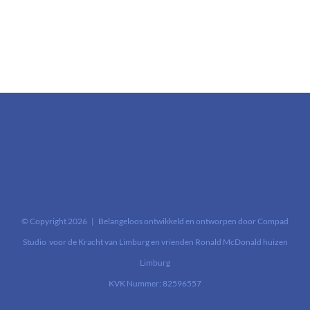
© Copyright
2026 | Belangeloos ontwikkeld en ontworpen door
Compad
Studio
voor de
Kracht van Limburg en vrienden Ronald McDonald huizen
Limburg
KVK Nummer: 82596557